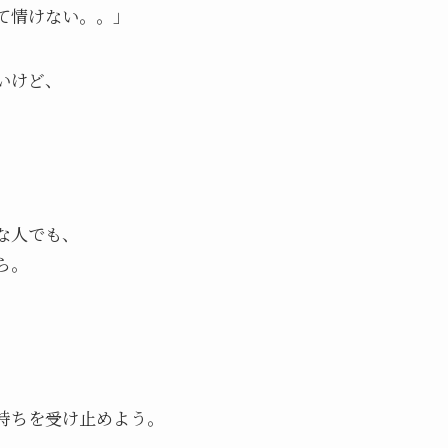
て情けない。。」
いけど、
。
な人でも、
ら。
持ちを受け止めよう。